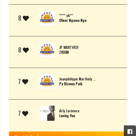
**** ok**
8
Oliver Ngoma Nge
JP MARTHELY
8
ZIOUM
Jeanphilippe Marthely ...
7
Pa Bizwen Palé
Arly Lariviere
7
Loving You