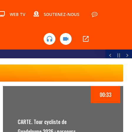
WEB TV
SOUTENEZ-NOUS
open_in_new
videocam
headset
00:33
CARTE. Tour cycliste de
Guadeloupe 2026 : parcours,