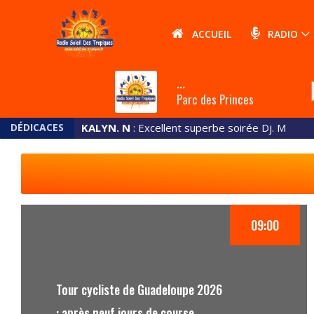
ACCUEIL
RADIO
play
...
Parc des Princes
DÉDICACES
KALYN. N
: Excellent superbe soirée Dj. M
09:00
Tour cycliste de Guadeloupe 2026
: après neuf jours de course,