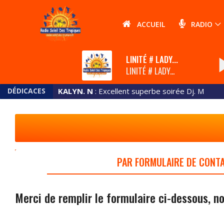
ACCUEIL
RADIO
play_
LINITÉ # LADY...
LINITÉ # LADY...
DÉDICACES
KALYN. N
: Excellent superbe soirée Dj. M
PAR FORMULAIRE DE CONT
Merci de remplir le formulaire ci-dessous, no