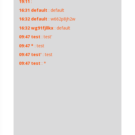
19:11
:
16:31
default
:
default
16:32
default
:
w662p8jh2w
16:32
wg91fjllkx
:
default
09:47
test
:
test'
09:47
*
:
test
09:47
test'
:
test
09:47
test
:
*