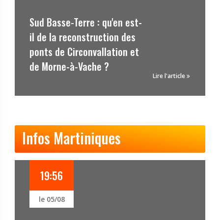
CLASSEMENT. Tour cyc
'en est-
de Guadeloupe 2026 
ion des
Clément Sanchez s'i
ation et
Goyave, Owen Cole r
le maillot jaune
Lire l'article
Infos Martiniques
16:45
le 05/08