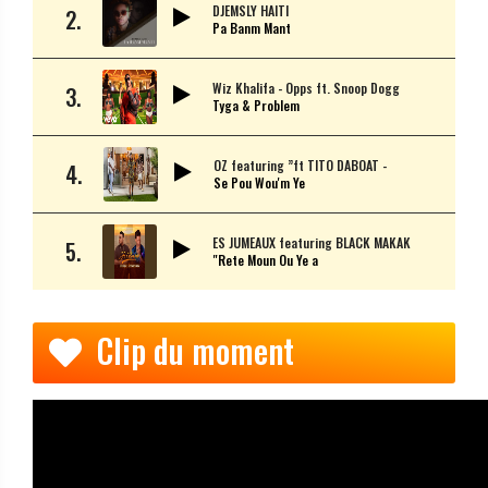
DJEMSLY HAITI
2.
Pa Banm Mant
Wiz Khalifa - Opps ft. Snoop Dogg
3.
Tyga & Problem
OZ featuring ”ft TITO DABOAT -
4.
Se Pou Wou'm Ye
ES JUMEAUX featuring BLACK MAKAK
5.
"Rete Moun Ou Ye a
Clip du moment