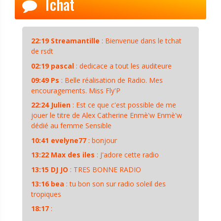
Tchat
22:19
Streamantille
:
Bienvenue dans le tchat
de rsdt
02:19
pascal
:
dedicace a tout les auditeure
09:49
Ps
:
Belle réalisation de Radio. Mes
encouragements. Miss Fly'P
22:24
Julien
:
Est ce que c'est possible de me
jouer le titre de Alex Catherine Enmè'w Enmè'w
dédié au femme Sensible
10:41
evelyne77
:
bonjour
13:22
Max des iles
:
J'adore cette radio
13:15
DJ JO
:
TRES BONNE RADIO
13:16
bea
:
tu bon son sur radio soleil des
tropiques
18:17
: